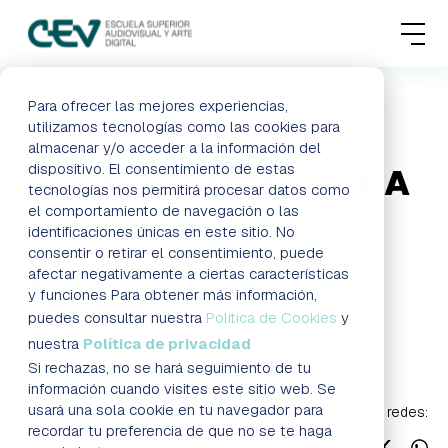
MENU
FORMACIONES
Para ofrecer las mejores experiencias,
HOME
BLOG
CÓMO RECORTAR UNA IMAGEN EN
utilizamos tecnologías como las cookies para
ILLUSTRATOR
almacenar y/o acceder a la información del
ADMISIONES
dispositivo. El consentimiento de estas
CÓMO RECORTAR UNA
tecnologías nos permitirá procesar datos como
ACTUALIDAD
el comportamiento de navegación o las
IMAGEN EN
identificaciones únicas en este sitio. No
consentir o retirar el consentimiento, puede
ESCUELA
ILLUSTRATOR
afectar negativamente a ciertas características
y funciones Para obtener más información,
CONTACTO
puedes consultar nuestra
Política de Cookies
y
Info
nuestra
Política de privacidad
Si rechazas, no se hará seguimiento de tu
RESERVAR PLAZA
VISITAR ESCUELA
información cuando visites este sitio web. Se
usará una sola cookie en tu navegador para
Síguenos en redes:
recordar tu preferencia de que no se te haga
BLOG