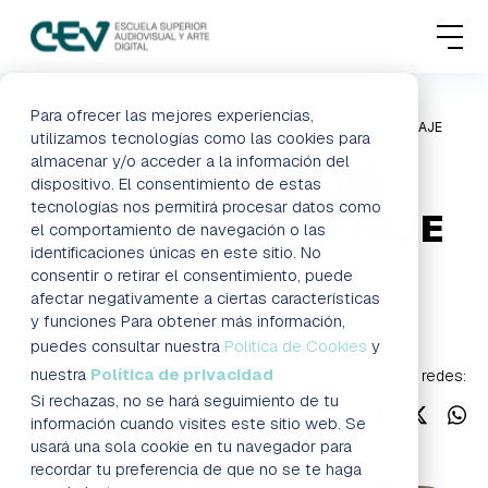
MENU
FORMACIONES
Para ofrecer las mejores experiencias,
HOME
BLOG
DIFERENCIA ENTRE NOTICIA Y REPORTAJE
utilizamos tecnologías como las cookies para
almacenar y/o acceder a la información del
DIFERENCIA ENTRE
ADMISIONES
dispositivo. El consentimiento de estas
tecnologías nos permitirá procesar datos como
NOTICIA Y REPORTAJE
ACTUALIDAD
el comportamiento de navegación o las
identificaciones únicas en este sitio. No
consentir o retirar el consentimiento, puede
ESCUELA
Blog
afectar negativamente a ciertas características
y funciones Para obtener más información,
CONTACTO
puedes consultar nuestra
Política de Cookies
y
nuestra
Política de privacidad
Síguenos en redes:
Si rechazas, no se hará seguimiento de tu
RESERVAR PLAZA
VISITAR ESCUELA
información cuando visites este sitio web. Se
usará una sola cookie en tu navegador para
recordar tu preferencia de que no se te haga
BLOG