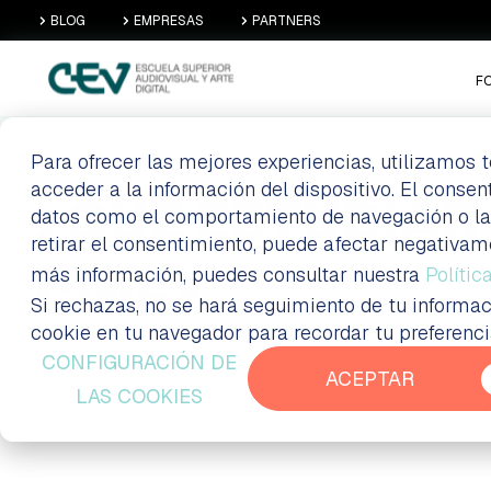
BLOG
EMPRESAS
PARTNERS
F
Para ofrecer las mejores experiencias, utilizamos
acceder a la información del dispositivo. El conse
¿QUÉ ESTUDIAR
datos como el comportamiento de navegación o las i
retirar el consentimiento, puede afectar negativam
más información, puedes consultar nuestra
CINE?
Polític
Si rechazas, no se hará seguimiento de tu informac
cookie en tu navegador para recordar tu preferenc
CONFIGURACIÓN DE
ACEPTAR
LAS COOKIES
Blog